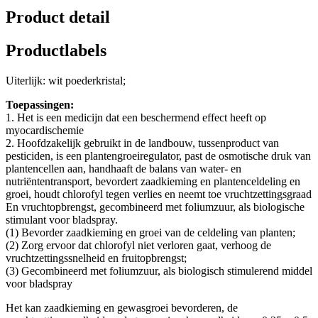
Product detail
Productlabels
Uiterlijk: wit poederkristal;
Toepassingen:
1. Het is een medicijn dat een beschermend effect heeft op
myocardischemie
2. Hoofdzakelijk gebruikt in de landbouw, tussenproduct van
pesticiden, is een plantengroeiregulator, past de osmotische druk van
plantencellen aan, handhaaft de balans van water- en
nutriëntentransport, bevordert zaadkieming en plantenceldeling en
groei, houdt chlorofyl tegen verlies en neemt toe vruchtzettingsgraad
En vruchtopbrengst, gecombineerd met foliumzuur, als biologische
stimulant voor bladspray.
(1) Bevorder zaadkieming en groei van de celdeling van planten;
(2) Zorg ervoor dat chlorofyl niet verloren gaat, verhoog de
vruchtzettingssnelheid en fruitopbrengst;
(3) Gecombineerd met foliumzuur, als biologisch stimulerend middel
voor bladspray
Het kan zaadkieming en gewasgroei bevorderen, de