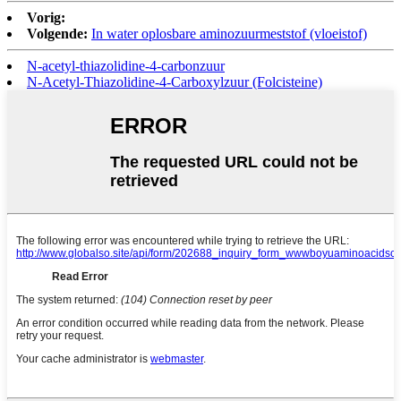
Vorig:
Volgende:
In water oplosbare aminozuurmeststof (vloeistof)
N-acetyl-thiazolidine-4-carbonzuur
N-Acetyl-Thiazolidine-4-Carboxylzuur (Folcisteine)