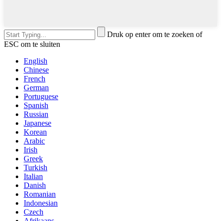
Druk op enter om te zoeken of
ESC om te sluiten
English
Chinese
French
German
Portuguese
Spanish
Russian
Japanese
Korean
Arabic
Irish
Greek
Turkish
Italian
Danish
Romanian
Indonesian
Czech
Afrikaans