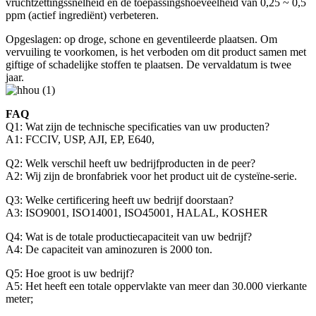
vruchtzettingssnelheid en de toepassingshoeveelheid van 0,25 ~ 0,5
ppm (actief ingrediënt) verbeteren.
Opgeslagen: op droge, schone en geventileerde plaatsen. Om
vervuiling te voorkomen, is het verboden om dit product samen met
giftige of schadelijke stoffen te plaatsen. De vervaldatum is twee
jaar.
FAQ
Q1: Wat zijn de technische specificaties van uw producten?
A1: FCCIV, USP, AJI, EP, E640,
Q2: Welk verschil heeft uw bedrijfproducten in de peer?
A2: Wij zijn de bronfabriek voor het product uit de cysteïne-serie.
Q3: Welke certificering heeft uw bedrijf doorstaan?
A3: ISO9001, ISO14001, ISO45001, HALAL, KOSHER
Q4: Wat is de totale productiecapaciteit van uw bedrijf?
A4: De capaciteit van aminozuren is 2000 ton.
Q5: Hoe groot is uw bedrijf?
A5: Het heeft een totale oppervlakte van meer dan 30.000 vierkante
meter;